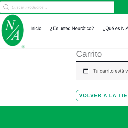
Products
Ir
search
al
contenido
Inicio
¿Es usted Neurótico?
¿Qué es N.A
Carrito
Tu carrito está 
VOLVER A LA TI