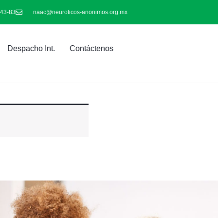
-43-83
naac@neuroticos-anonimos.org.mx
Despacho Int.
Contáctenos