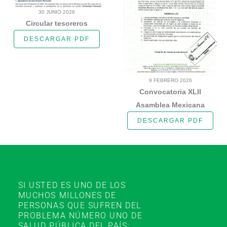
30 JUNIO 2026
Circular tesoreros
DESCARGAR PDF
9 FEBRERO 2026
Convocatoria XLII
Asamblea Mexicana
DESCARGAR PDF
SI USTED ES UNO DE LOS
MUCHOS MILLONES DE
PERSONAS QUE SUFREN DEL
PROBLEMA NÚMERO UNO DE
SALUD PÚBLICA DEL PAÍS: