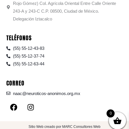
Rojo Gómez) Col. Agrícola Oriental Entre Calle Oriente
243-A y 243-C C.P. 08500, Ciudad de México.
Delegación Iztacalco
TELÉFONOS
(55) 55-12-43-83
(55) 55-12-37-74
(55) 55-12-63-44
CORREO
naac@neuroticos-anonimos.org.mx
F
I
a
n
0
c
s
e
t
Sitio Web creado por MARC Consultores Web