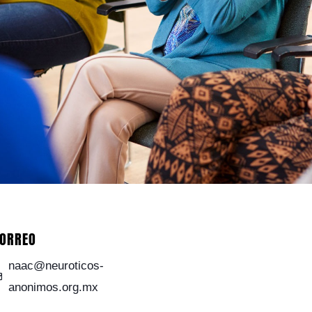
ORREO
naac@neuroticos-
anonimos.org.mx