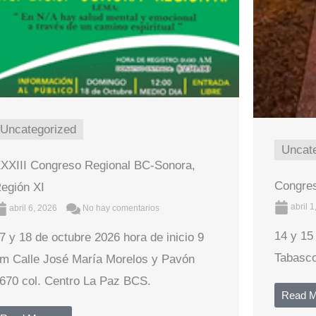
Uncategorized
Uncat
XXIII Congreso Regional BC-Sonora,
Congres
egión XI
abril 
abril 6, 2026
No hay comentarios
14 y 15
7 y 18 de octubre 2026 hora de inicio 9
Tabasc
m Calle José María Morelos y Pavón
670 col. Centro La Paz BCS.
Read 