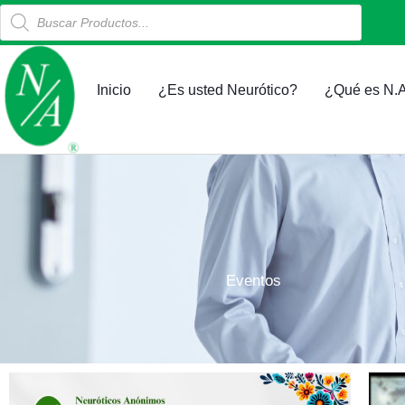
Products
Ir
search
al
contenido
Inicio
¿Es usted Neurótico?
¿Qué es N.A
Eventos