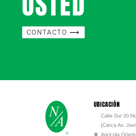
USTED
CONTACTO ⟶
UBICACIÓN
Calle Sur 20 No
(Cerca Av. Jav
Agrícola Orient