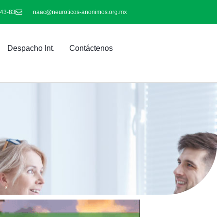
-43-83
naac@neuroticos-anonimos.org.mx
Despacho Int.
Contáctenos