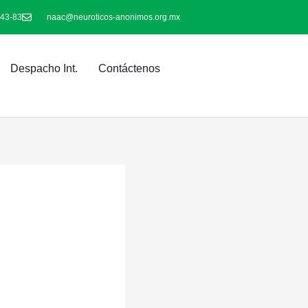
-43-83
naac@neuroticos-anonimos.org.mx
Despacho Int.
Contáctenos