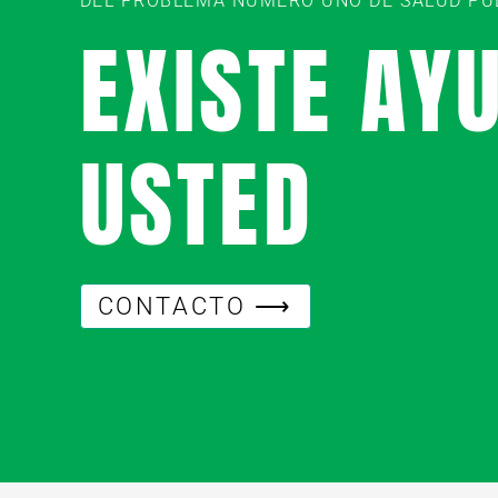
DEL PROBLEMA NÚMERO UNO DE SALUD PÚBL
EXISTE AY
USTED
CONTACTO ⟶