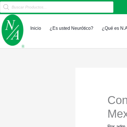
Products
Ir
search
al
contenido
Inicio
¿Es usted Neurótico?
¿Qué es N.A
Con
Mex
Por
adm