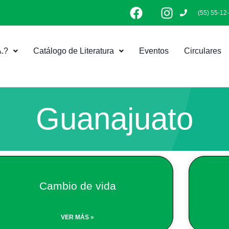
F
I
(55) 55-12
a
n
c
s
e
t
.?
Catálogo de Literatura
Eventos
Circulares
b
a
o
g
o
r
k
a
m
Guanajuato
Page
Page
Page
Cambio de vida
VER MÁS »