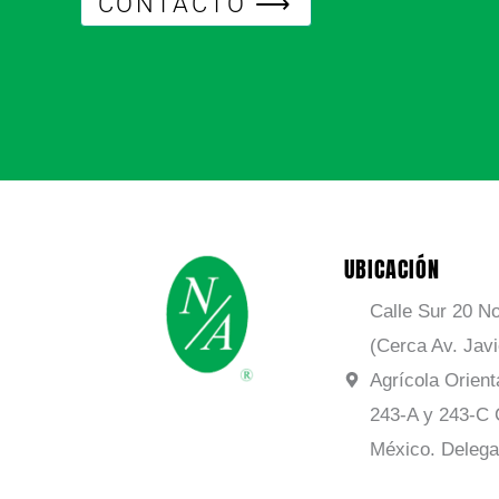
CONTACTO ⟶
UBICACIÓN
Calle Sur 20 No
(Cerca Av. Jav
Agrícola Orient
243-A y 243-C 
México. Delega