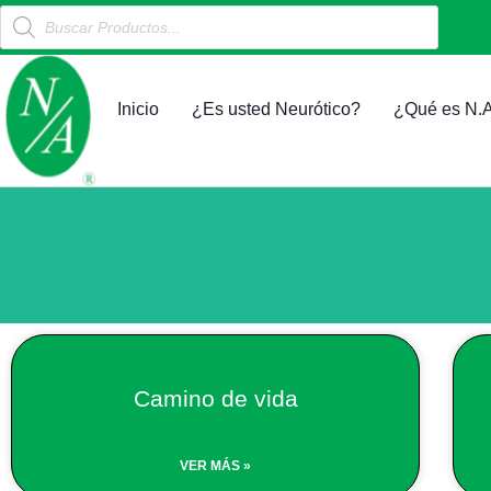
Products
Ir
search
al
contenido
Inicio
¿Es usted Neurótico?
¿Qué es N.A
Camino de vida
VER MÁS »