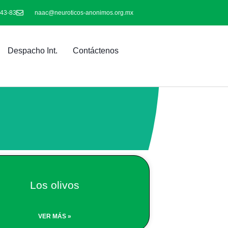
-43-83
naac@neuroticos-anonimos.org.mx
Despacho Int.
Contáctenos
Los olivos
VER MÁS »