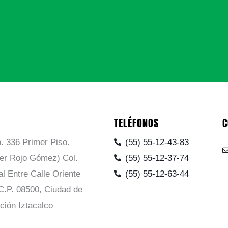
TELÉFONOS
C
. 336 Primer Piso.
(55) 55-12-43-83
ier Rojo Gómez) Col.
(55) 55-12-37-74
al Entre Calle Oriente
(55) 55-12-63-44
C.P. 08500, Ciudad de
ción Iztacalco