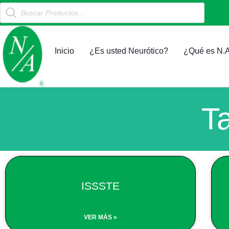
Products
Ir
search
al
contenido
Inicio
¿Es usted Neurótico?
¿Qué es N.A
T
ISSSTE
VER MÁS »