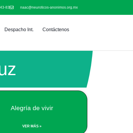
-43-83
naac@neuroticos-anonimos.org.mx
Despacho Int.
Contáctenos
uz
Alegría de vivir
VER MÁS »