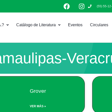
F
I
(55) 55-12
a
n
c
s
e
t
.?
Catálogo de Literatura
Eventos
Circulares
b
a
o
g
o
r
k
a
m
amaulipas-Veracr
Grover
VER MÁS »