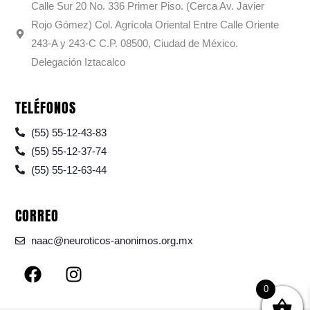
Calle Sur 20 No. 336 Primer Piso. (Cerca Av. Javier
Rojo Gómez) Col. Agrícola Oriental Entre Calle Oriente
243-A y 243-C C.P. 08500, Ciudad de México.
Delegación Iztacalco
TELÉFONOS
(55) 55-12-43-83
(55) 55-12-37-74
(55) 55-12-63-44
CORREO
naac@neuroticos-anonimos.org.mx
F
I
a
n
0
c
s