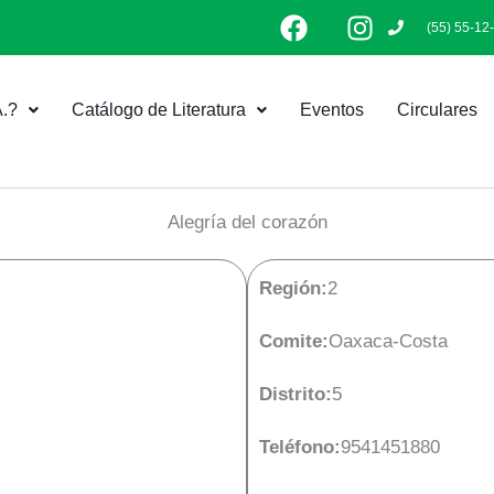
F
I
(55) 55-12
a
n
c
s
e
t
.?
Catálogo de Literatura
Eventos
Circulares
b
a
o
g
o
r
k
a
Alegría del corazón
m
Región:
2
Comite:
Oaxaca-Costa
Distrito:
5
Teléfono:
9541451880