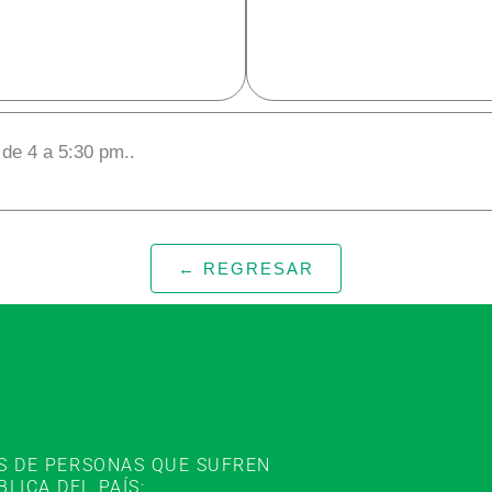
 de 4 a 5:30 pm..
← REGRESAR
ES DE PERSONAS QUE SUFREN
ICA DEL PAÍS: