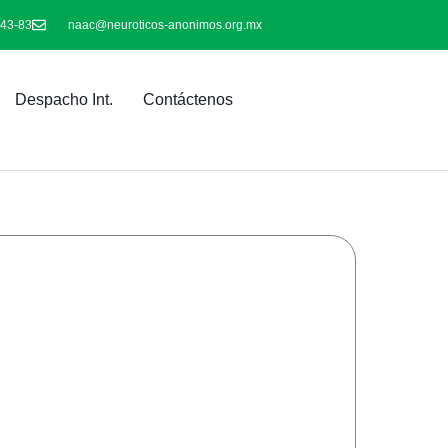
-43-83
naac@neuroticos-anonimos.org.mx
Despacho Int.
Contáctenos