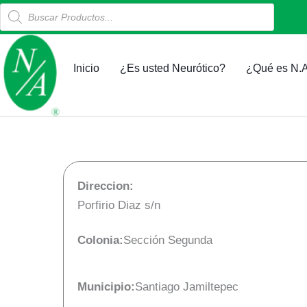
Products
Ir
search
al
contenido
Inicio
¿Es usted Neurótico?
¿Qué es N.A
Direccion:
Porfirio Diaz s/n
Colonia:
Sección Segunda
Municipio:
Santiago Jamiltepec