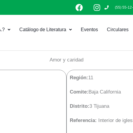
F
I
(55) 55-12
a
n
c
s
e
t
.?
Catálogo de Literatura
Eventos
Circulares
b
a
o
g
o
r
k
a
Amor y caridad
m
Región:
11
Comite:
Baja California
Distrito:
3 Tijuana
Referencia:
Interior de igl