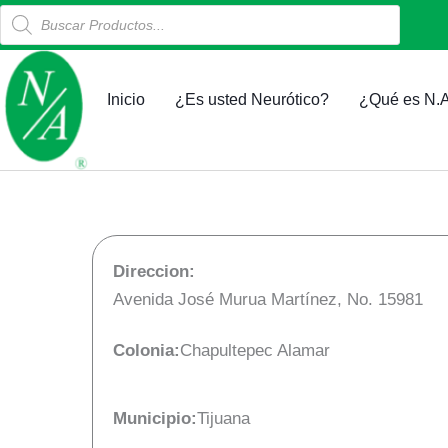
Products
Ir
search
al
contenido
Inicio
¿Es usted Neurótico?
¿Qué es N.A
Direccion:
Avenida José Murua Martínez, No. 15981
Colonia:
Chapultepec Alamar
Municipio:
Tijuana