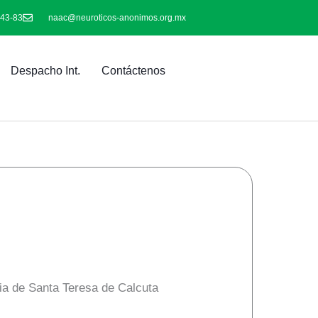
-43-83
naac@neuroticos-anonimos.org.mx
Despacho Int.
Contáctenos
esia de Santa Teresa de Calcuta