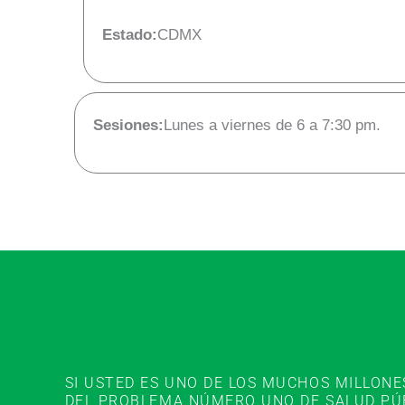
Estado:
CDMX
Sesiones:
Lunes a viernes de 6 a 7:30 pm.
SI USTED ES UNO DE LOS MUCHOS MILLON
DEL PROBLEMA NÚMERO UNO DE SALUD PÚBL