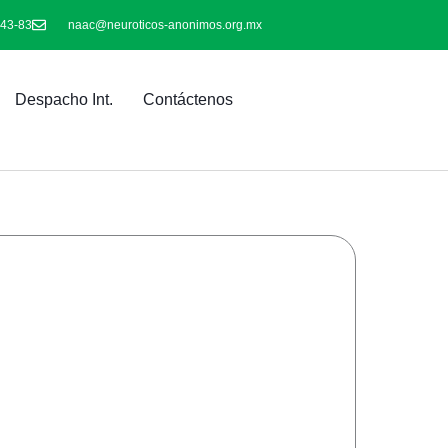
-43-83
naac@neuroticos-anonimos.org.mx
Despacho Int.
Contáctenos