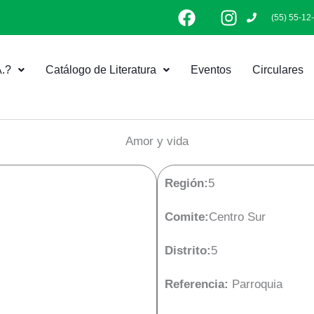
F
I
(55) 55-12
a
n
c
s
e
t
.?
Catálogo de Literatura
Eventos
Circulares
b
a
o
g
o
r
k
a
Amor y vida
m
Región:
5
Comite:
Centro Sur
Distrito:
5
Referencia:
Parroquia