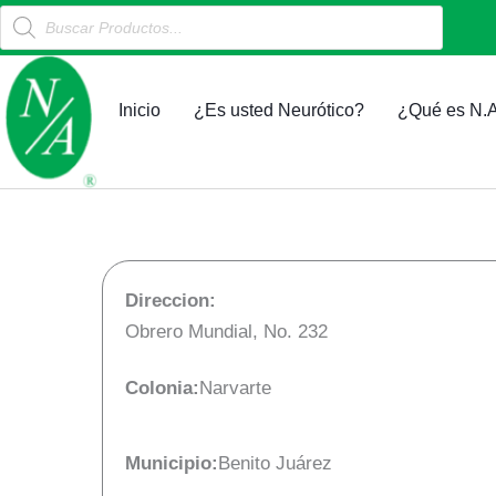
Products
Ir
search
al
contenido
Inicio
¿Es usted Neurótico?
¿Qué es N.A
Direccion:
Obrero Mundial, No. 232
Colonia:
Narvarte
Municipio:
Benito Juárez