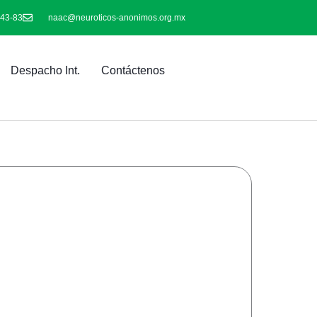
-43-83
naac@neuroticos-anonimos.org.mx
Despacho Int.
Contáctenos