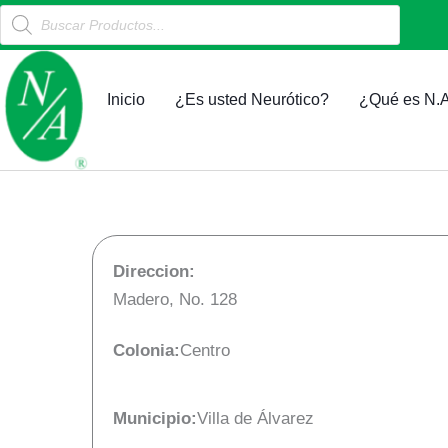
Products
Ir
search
al
contenido
Inicio
¿Es usted Neurótico?
¿Qué es N.A
Direccion:
Madero, No. 128
Colonia:
Centro
Municipio:
Villa de Álvarez