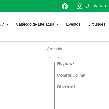
F
I
(55) 55-12
a
n
c
s
e
t
.?
Catálogo de Literatura
Eventos
Circulares
b
a
o
g
o
r
k
a
Armonia
m
Región:
7
Comite:
Colima
Distrito:
1