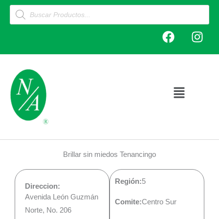
Ir
Products
search
al
F
I
contenido
a
n
c
s
e
t
b
a
o
g
Main
o
r
Menu
k
a
m
Brillar sin miedos Tenancingo
Región:
5
Direccion:
Avenida León Guzmán
Comite:
Centro Sur
Norte, No. 206