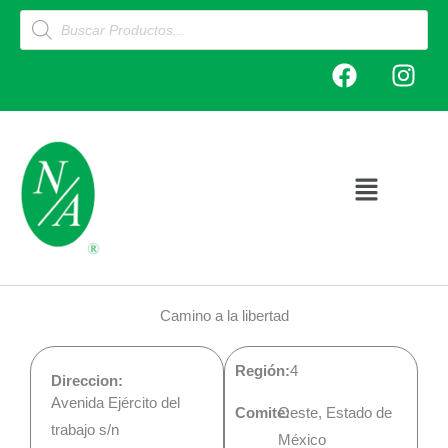
Ir
Products
search
al
F
I
contenido
a
n
c
s
e
t
b
a
o
g
Main
o
r
Menu
k
a
m
Camino a la libertad
Región:
4
Direccion:
Avenida Ejército del
Comite:
Oeste, Estado de
trabajo s/n
México