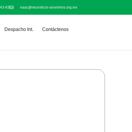
-43-83
naac@neuroticos-anonimos.org.mx
Despacho Int.
Contáctenos