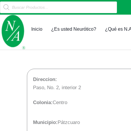
Products
Ir
search
al
contenido
Inicio
¿Es usted Neurótico?
¿Qué es N.A
Direccion:
Paso, No. 2, interior 2
Colonia:
Centro
Municipio:
Pátzcuaro