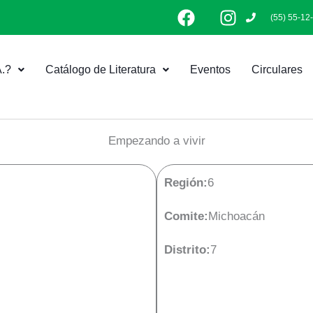
F
I
(55) 55-12
a
n
c
s
e
t
.?
Catálogo de Literatura
Eventos
Circulares
b
a
o
g
o
r
k
a
Empezando a vivir
m
Región:
6
Comite:
Michoacán
Distrito:
7