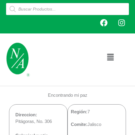
Ir
Products
search
al
F
I
contenido
a
n
c
s
e
t
b
a
o
g
Main
o
r
Menu
k
a
m
Encontrando mi paz
Región:
7
Direccion:
Pitágoras, No. 306
Comite:
Jalisco