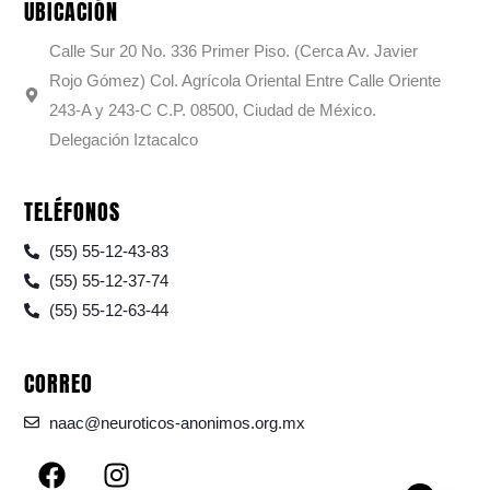
UBICACIÓN
Calle Sur 20 No. 336 Primer Piso. (Cerca Av. Javier
Rojo Gómez) Col. Agrícola Oriental Entre Calle Oriente
243-A y 243-C C.P. 08500, Ciudad de México.
Delegación Iztacalco
TELÉFONOS
(55) 55-12-43-83
(55) 55-12-37-74
(55) 55-12-63-44
CORREO
naac@neuroticos-anonimos.org.mx
F
I
a
n