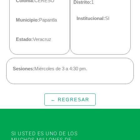
Colonia:
CERESO
Distrito:
1
Institucional:
SI
Municipio:
Papantla
Estado:
Veracruz
Sesiones:
Miércoles de 3 a 4:30 pm.
← REGRESAR
SI USTED ES UNO DE LOS
MUCHOS MILLONES DE