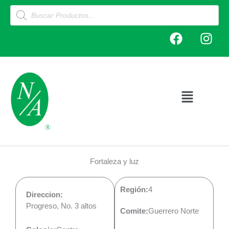
Ir
Products
search
al
F
I
contenido
a
n
c
s
e
t
b
a
o
g
Main
o
r
Menu
k
a
m
Fortaleza y luz
Región:
4
Direccion:
Progreso, No. 3 altos
Comite:
Guerrero Norte