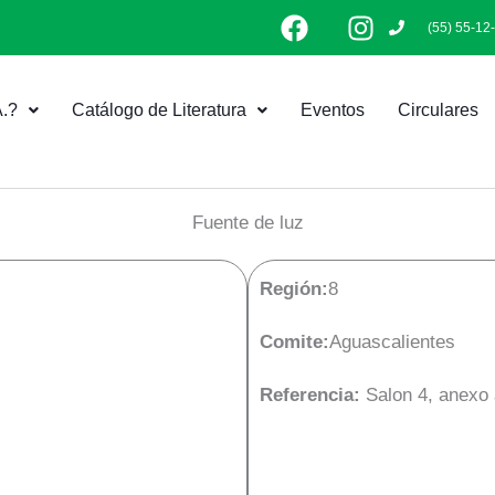
F
I
(55) 55-12
a
n
c
s
e
t
.?
Catálogo de Literatura
Eventos
Circulares
b
a
o
g
o
r
k
a
Fuente de luz
m
Región:
8
Comite:
Aguascalientes
Referencia:
Salon 4, anexo 