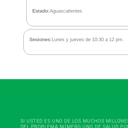
Estado:
Aguascalientes
Sesiones:
Lunes y jueves de 10:30 a 12 pm.
SI USTED ES UNO DE LOS MUCHOS MILLON
DEL PROBLEMA NÚMERO UNO DE SALUD PÚBL