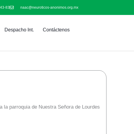
-43-83
naac@neuroticos-anonimos.org.mx
Despacho Int.
Contáctenos
a la parroquia de Nuestra Señora de Lourdes