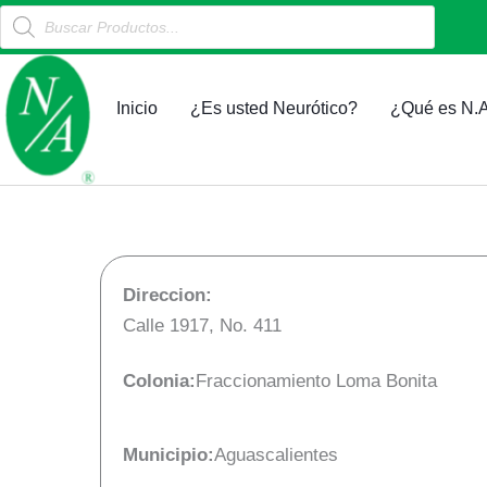
Products
Ir
search
al
contenido
Inicio
¿Es usted Neurótico?
¿Qué es N.A
Direccion:
Calle 1917, No. 411
Colonia:
Fraccionamiento Loma Bonita
Municipio:
Aguascalientes