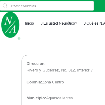
Products
Ir
search
al
contenido
Inicio
¿Es usted Neurótico?
¿Qué es N.A
Direccion:
Rivero y Gutiérrez, No. 312, Interior 7
Colonia:
Zona Centro
Municipio:
Aguascalientes