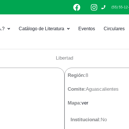
F
I
(55) 55-12
a
n
c
s
e
t
.?
Catálogo de Literatura
Eventos
Circulares
b
a
o
g
o
r
k
a
Libertad
m
Región:
8
Comite:
Aguascalientes
Mapa:
ver
Institucional:
No