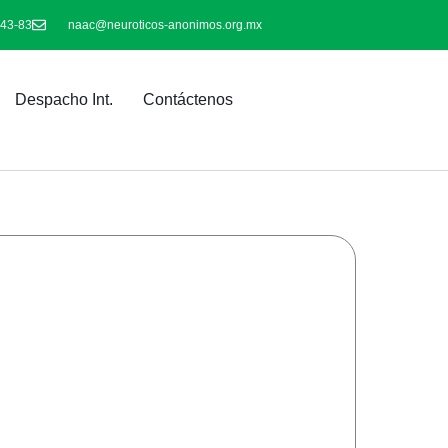
-43-83
naac@neuroticos-anonimos.org.mx
Despacho Int.
Contáctenos