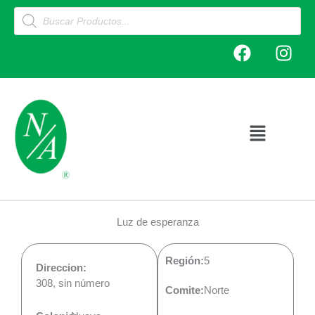
Ir
Products
search
al
F
I
contenido
a
n
c
s
e
t
b
a
o
g
Main
o
r
Menu
k
a
m
Luz de esperanza
Región:
5
Direccion:
308, sin número
Comite:
Norte