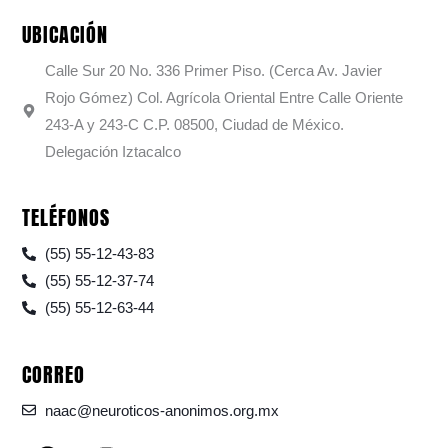
UBICACIÓN
Calle Sur 20 No. 336 Primer Piso. (Cerca Av. Javier
Rojo Gómez) Col. Agrícola Oriental Entre Calle Oriente
243-A y 243-C C.P. 08500, Ciudad de México.
Delegación Iztacalco
TELÉFONOS
(55) 55-12-43-83
(55) 55-12-37-74
(55) 55-12-63-44
CORREO
naac@neuroticos-anonimos.org.mx
F
I