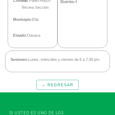
Colonia:
San Pablo Huitzo
Distrito:
4
Tercera Sección
Municipio:
Etla
Estado:
Oaxaca
Sesiones:
Lunes, miércoles y viernes de 6 a 7:30 pm.
← REGRESAR
SI USTED ES UNO DE LOS