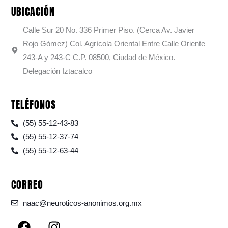
UBICACIÓN
Calle Sur 20 No. 336 Primer Piso. (Cerca Av. Javier
Rojo Gómez) Col. Agrícola Oriental Entre Calle Oriente
243-A y 243-C C.P. 08500, Ciudad de México.
Delegación Iztacalco
TELÉFONOS
(55) 55-12-43-83
(55) 55-12-37-74
(55) 55-12-63-44
CORREO
naac@neuroticos-anonimos.org.mx
F
I