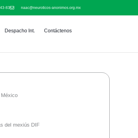
-43-83
naac@neuroticos-anonimos.org.mx
Despacho Int.
Contáctenos
e México
as del mexiús DIF