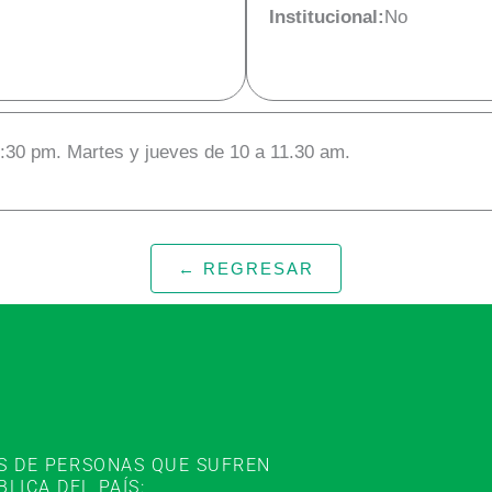
Institucional:
No
7:30 pm. Martes y jueves de 10 a 11.30 am.
← REGRESAR
ES DE PERSONAS QUE SUFREN
ICA DEL PAÍS: