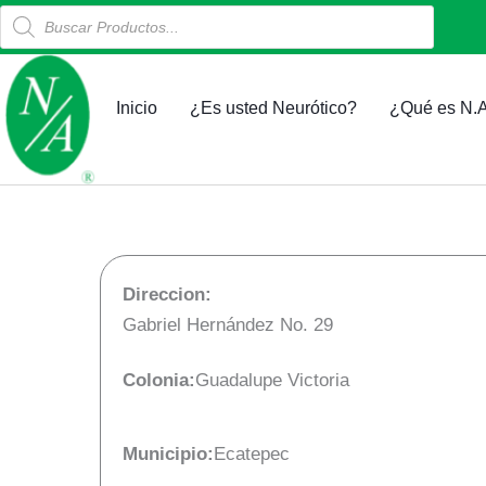
Products
Ir
search
al
contenido
Inicio
¿Es usted Neurótico?
¿Qué es N.A
Direccion:
Gabriel Hernández No. 29
Colonia:
Guadalupe Victoria
Municipio:
Ecatepec