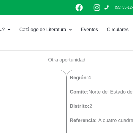
F
I
(55) 55-12
a
n
c
s
e
t
.?
Catálogo de Literatura
Eventos
Circulares
b
a
o
g
o
r
k
a
Otra oportunidad
m
Región:
4
Comite:
Norte del Estado d
Distrito:
2
Referencia:
A cuatro cuadr