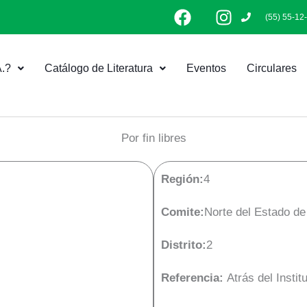
F
I
(55) 55-12
a
n
c
s
e
t
.?
Catálogo de Literatura
Eventos
Circulares
b
a
o
g
o
r
k
a
Por fin libres
m
Región:
4
Comite:
Norte del Estado d
Distrito:
2
Referencia:
Atrás del Insti