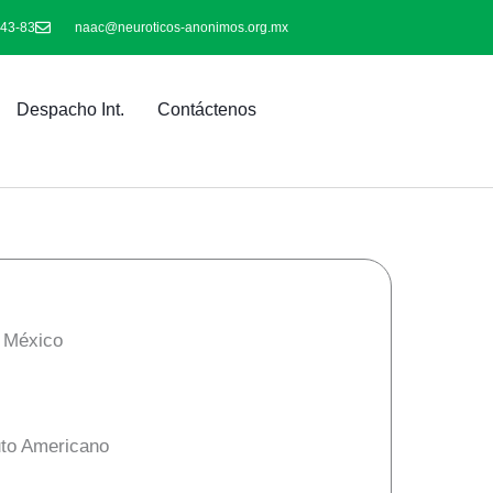
-43-83
naac@neuroticos-anonimos.org.mx
Despacho Int.
Contáctenos
e México
tuto Americano