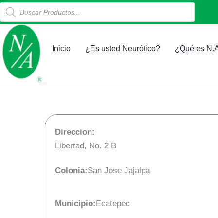
Products
Ir
search
al
contenido
Inicio
¿Es usted Neurótico?
¿Qué es N.A
Direccion:
Libertad, No. 2 B
Colonia:
San Jose Jajalpa
Municipio:
Ecatepec