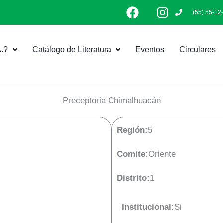
F
I
(55) 55-12
a
n
c
s
e
t
.?
Catálogo de Literatura
Eventos
Circulares
b
a
o
g
o
r
k
a
Preceptoria Chimalhuacán
m
Región:
5
Comite:
Oriente
Distrito:
1
Institucional:
Si