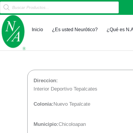
Products
Ir
search
al
contenido
Inicio
¿Es usted Neurótico?
¿Qué es N.A
Direccion:
Interior Deportivo Tepalcates
Colonia:
Nuevo Tepalcate
Municipio:
Chicoloapan