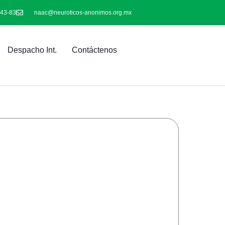
-43-83
naac@neuroticos-anonimos.org.mx
Despacho Int.
Contáctenos