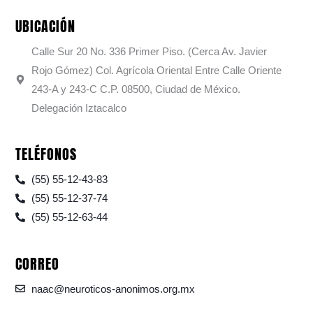
UBICACIÓN
Calle Sur 20 No. 336 Primer Piso. (Cerca Av. Javier
Rojo Gómez) Col. Agrícola Oriental Entre Calle Oriente
243-A y 243-C C.P. 08500, Ciudad de México.
Delegación Iztacalco
TELÉFONOS
(55) 55-12-43-83
(55) 55-12-37-74
(55) 55-12-63-44
CORREO
naac@neuroticos-anonimos.org.mx
F
I