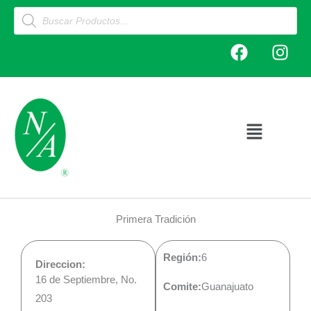
Ir
Products
search
al
F
I
contenido
a
n
c
s
e
t
b
a
o
g
Main
o
r
Menu
k
a
m
Primera Tradición
Región:
6
Direccion:
16 de Septiembre, No.
Comite:
Guanajuato
203