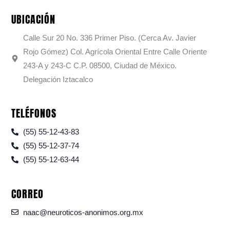
UBICACIÓN
Calle Sur 20 No. 336 Primer Piso. (Cerca Av. Javier
Rojo Gómez) Col. Agrícola Oriental Entre Calle Oriente
243-A y 243-C C.P. 08500, Ciudad de México.
Delegación Iztacalco
TELÉFONOS
(55) 55-12-43-83
(55) 55-12-37-74
(55) 55-12-63-44
CORREO
naac@neuroticos-anonimos.org.mx
F
I