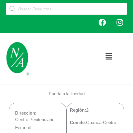
Ir
Products
search
al
F
I
contenido
a
n
c
s
e
t
b
a
o
g
Main
o
r
Menu
k
a
m
Puerta a la libertad
Región:
2
Direccion:
Centro Penitenciario
Comite:
Oaxaca-Centro
Femenil