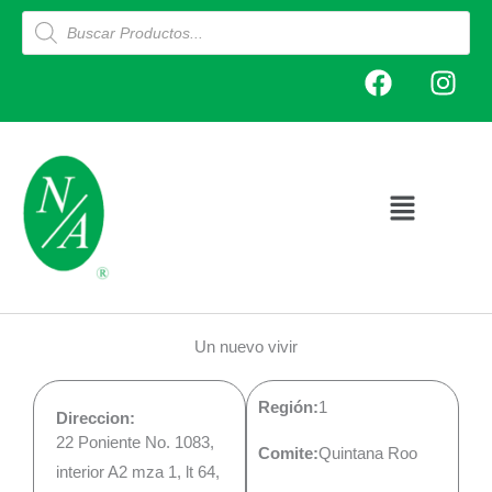
Ir
Products
search
al
F
I
contenido
a
n
c
s
e
t
b
a
o
g
Main
o
r
Menu
k
a
m
Un nuevo vivir
Región:
1
Direccion:
22 Poniente No. 1083,
Comite:
Quintana Roo
interior A2 mza 1, lt 64,