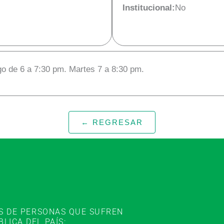
Institucional:
No
go de 6 a 7:30 pm. Martes 7 a 8:30 pm.
← REGRESAR
ES DE PERSONAS QUE SUFREN
ICA DEL PAÍS: