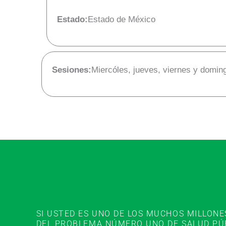
Estado:
Estado de México
Sesiones:
Miercóles, jueves, viernes y domin
SI USTED ES UNO DE LOS MUCHOS MILLON
DEL PROBLEMA NÚMERO UNO DE SALUD PÚBL