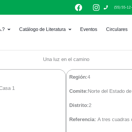
F
I
(55) 55-12
a
n
c
s
e
t
.?
Catálogo de Literatura
Eventos
Circulares
b
a
o
g
o
r
k
a
Una luz en el camino
m
Región:
4
 Casa 1
Comite:
Norte del Estado d
Distrito:
2
Referencia:
A tres cuadras 