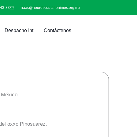
-43-83
naac@neuroticos-anonimos.org.mx
Despacho Int.
Contáctenos
e México
del oxxo Pinosuarez.