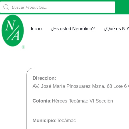
Products
Ir
search
al
contenido
Inicio
¿Es usted Neurótico?
¿Qué es N.A
Direccion:
AV. José María Pinosuarez Mzna. 68 Lote 6
Colonia:
Héroes Tecámac VI Sección
Municipio:
Tecámac