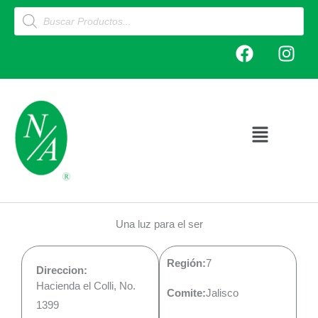
Ir
Products
search
al
F
I
contenido
a
n
c
s
e
t
b
a
o
g
Main
o
r
Menu
k
a
m
Una luz para el ser
Región:
7
Direccion:
Hacienda el Colli, No.
Comite:
Jalisco
1399