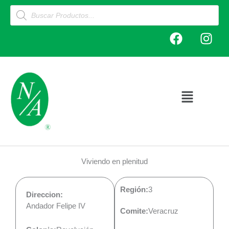
Ir
Products
search
al
F
I
contenido
a
n
c
s
e
t
b
a
o
g
Main
o
r
Menu
k
a
m
Viviendo en plenitud
Región:
3
Direccion:
Andador Felipe IV
Comite:
Veracruz