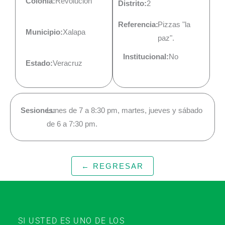
Colonia:
Revolución
Distrito:
2
Referencia:
Pizzas "la
Municipio:
Xalapa
paz".
Institucional:
No
Estado:
Veracruz
Sesiones:
Lunes de 7 a 8:30 pm, martes, jueves y sábado
de 6 a 7:30 pm.
← REGRESAR
SI USTED ES UNO DE LOS