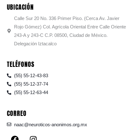
UBICACIÓN
Calle Sur 20 No. 336 Primer Piso. (Cerca Av. Javier
Rojo Gómez) Col. Agrícola Oriental Entre Calle Oriente
243-A y 243-C C.P. 08500, Ciudad de México.
Delegación Iztacalco
TELÉFONOS
(55) 55-12-43-83
(55) 55-12-37-74
(55) 55-12-63-44
CORREO
naac@neuroticos-anonimos.org.mx
F
I