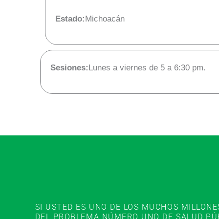
Estado:
Michoacán
Sesiones:
Lunes a viernes de 5 a 6:30 pm.
SI USTED ES UNO DE LOS MUCHOS MILLON
DEL PROBLEMA NÚMERO UNO DE SALUD PÚBL