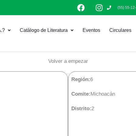
F
I
(55) 55-12
a
n
c
s
e
t
.?
Catálogo de Literatura
Eventos
Circulares
b
a
o
g
o
r
k
a
Volver a empezar
m
Región:
6
Comite:
Michoacán
Distrito:
2