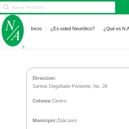
Products
Ir
search
al
contenido
Inicio
¿Es usted Neurótico?
¿Qué es N.A
Direccion:
Santos Degollado Poniente, No. 26
Colonia:
Centro
Municipio:
Zitácuaro