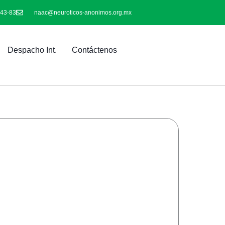
-43-83
naac@neuroticos-anonimos.org.mx
Despacho Int.
Contáctenos