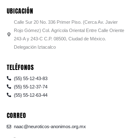
UBICACIÓN
Calle Sur 20 No. 336 Primer Piso. (Cerca Av. Javier
Rojo Gómez) Col. Agrícola Oriental Entre Calle Oriente
243-A y 243-C C.P. 08500, Ciudad de México.
Delegación Iztacalco
TELÉFONOS
(55) 55-12-43-83
(55) 55-12-37-74
(55) 55-12-63-44
CORREO
naac@neuroticos-anonimos.org.mx
F
I