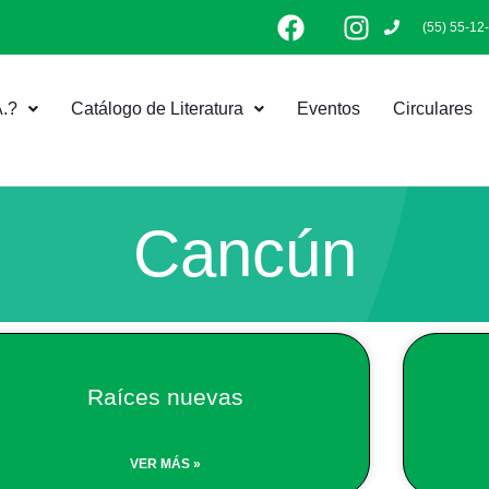
F
I
(55) 55-12
a
n
c
s
e
t
.?
Catálogo de Literatura
Eventos
Circulares
b
a
o
g
o
r
k
a
m
Cancún
Raíces nuevas
VER MÁS »