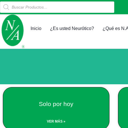
Products
Ir
search
al
contenido
Inicio
¿Es usted Neurótico?
¿Qué es N.A
Solo por hoy
VER MÁS »