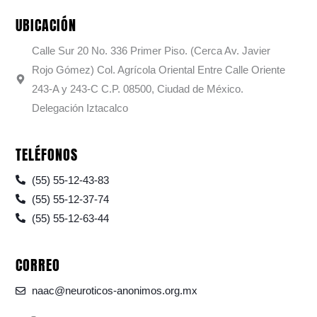
UBICACIÓN
Calle Sur 20 No. 336 Primer Piso. (Cerca Av. Javier
Rojo Gómez) Col. Agrícola Oriental Entre Calle Oriente
243-A y 243-C C.P. 08500, Ciudad de México.
Delegación Iztacalco
TELÉFONOS
(55) 55-12-43-83
(55) 55-12-37-74
(55) 55-12-63-44
CORREO
naac@neuroticos-anonimos.org.mx
F
I