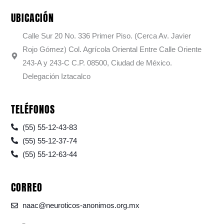
UBICACIÓN
Calle Sur 20 No. 336 Primer Piso. (Cerca Av. Javier
Rojo Gómez) Col. Agrícola Oriental Entre Calle Oriente
243-A y 243-C C.P. 08500, Ciudad de México.
Delegación Iztacalco
TELÉFONOS
(55) 55-12-43-83
(55) 55-12-37-74
(55) 55-12-63-44
CORREO
naac@neuroticos-anonimos.org.mx
F
I