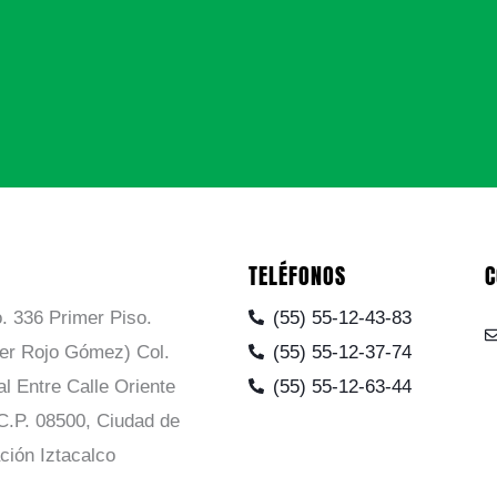
TELÉFONOS
C
. 336 Primer Piso.
(55) 55-12-43-83
ier Rojo Gómez) Col.
(55) 55-12-37-74
al Entre Calle Oriente
(55) 55-12-63-44
C.P. 08500, Ciudad de
ción Iztacalco