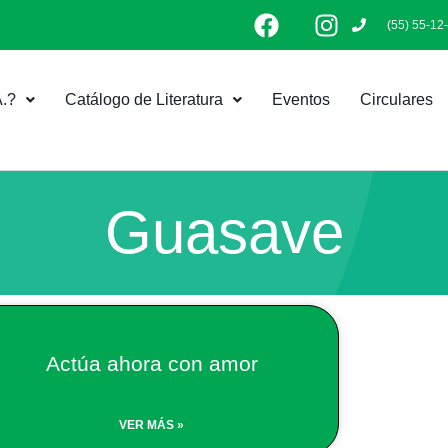
F
I
(55) 55-12
a
n
c
s
e
t
.?
Catálogo de Literatura
Eventos
Circulares
b
a
o
g
o
r
k
a
m
Guasave
Actúa ahora con amor
VER MÁS »