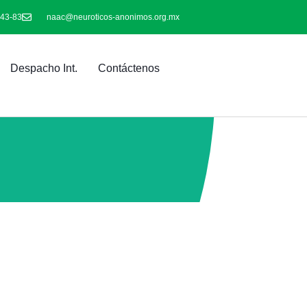
-43-83
naac@neuroticos-anonimos.org.mx
Despacho Int.
Contáctenos