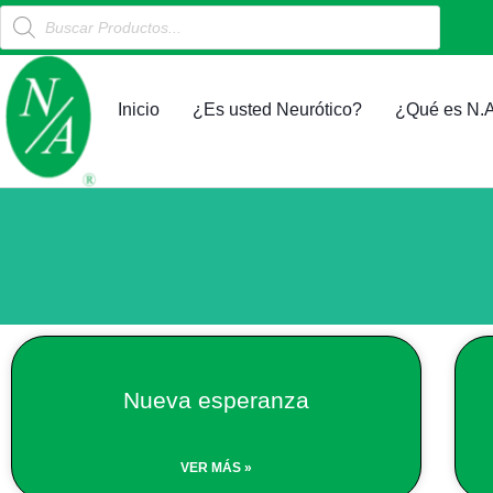
Products
Ir
search
al
contenido
Inicio
¿Es usted Neurótico?
¿Qué es N.A
Nueva esperanza
VER MÁS »