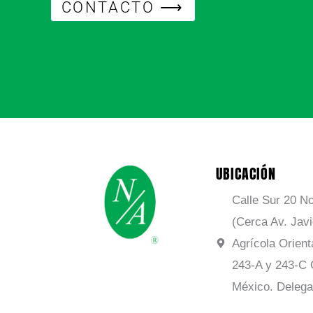
CONTACTO ⟶
UBICACIÓN
Calle Sur 20 No
(Cerca Av. Jav
Agrícola Orient
243-A y 243-C 
México. Delega