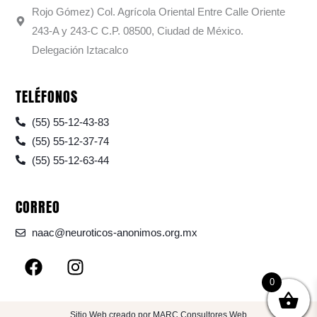
Rojo Gómez) Col. Agrícola Oriental Entre Calle Oriente
243-A y 243-C C.P. 08500, Ciudad de México.
Delegación Iztacalco
TELÉFONOS
(55) 55-12-43-83
(55) 55-12-37-74
(55) 55-12-63-44
CORREO
naac@neuroticos-anonimos.org.mx
F
I
a
n
0
c
s
e
t
Sitio Web creado por MARC Consultores Web