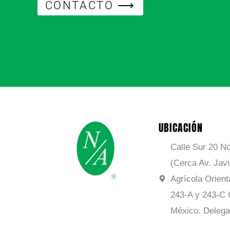
CONTACTO ⟶
UBICACIÓN
Calle Sur 20 No
(Cerca Av. Jav
Agrícola Orient
243-A y 243-C 
México. Delega