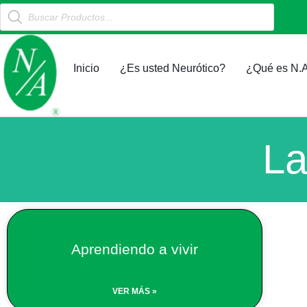
Products
Ir
search
al
contenido
Inicio
¿Es usted Neurótico?
¿Qué es N.A
La
Aprendiendo a vivir
VER MÁS »