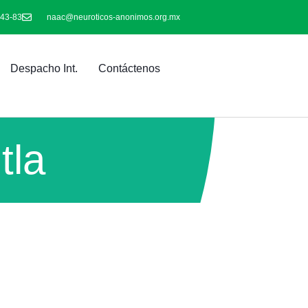
-43-83
naac@neuroticos-anonimos.org.mx
Despacho Int.
Contáctenos
tla