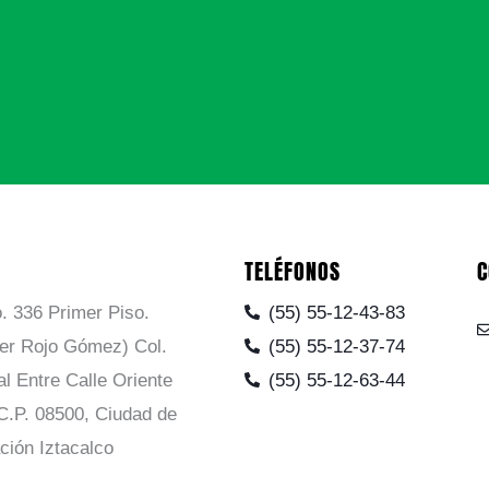
TELÉFONOS
C
. 336 Primer Piso.
(55) 55-12-43-83
ier Rojo Gómez) Col.
(55) 55-12-37-74
al Entre Calle Oriente
(55) 55-12-63-44
C.P. 08500, Ciudad de
ción Iztacalco