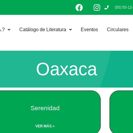
F
I
(55) 55-12
a
n
c
s
e
t
.?
Catálogo de Literatura
Eventos
Circulares
b
a
o
g
o
r
k
a
m
Oaxaca
Serenidad
VER MÁS »