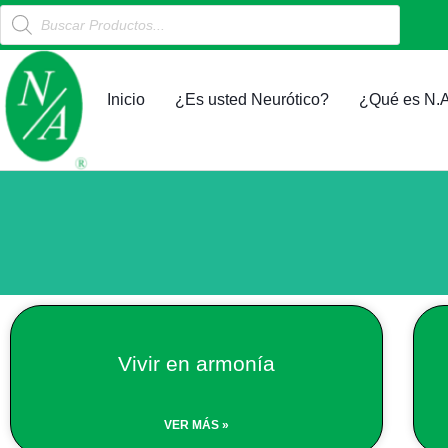
Products
Ir
search
al
contenido
Inicio
¿Es usted Neurótico?
¿Qué es N.A
Vivir en armonía
VER MÁS »