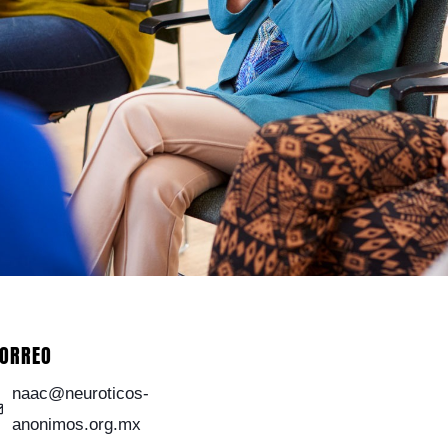
ORREO
naac@neuroticos-
anonimos.org.mx