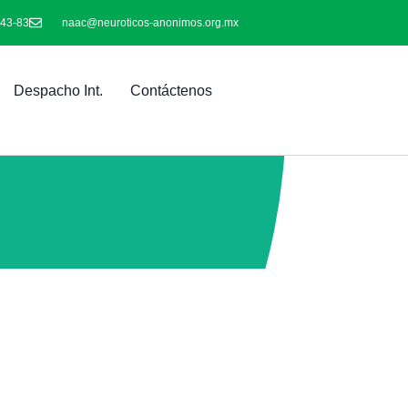
-43-83
naac@neuroticos-anonimos.org.mx
Despacho Int.
Contáctenos