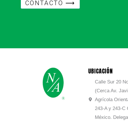
CONTACTO ⟶
UBICACIÓN
Calle Sur 20 No
(Cerca Av. Jav
Agrícola Orient
243-A y 243-C 
México. Delega