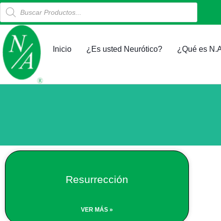
Products
Ir
search
al
contenido
Inicio
¿Es usted Neurótico?
¿Qué es N.A
Resurrección
VER MÁS »