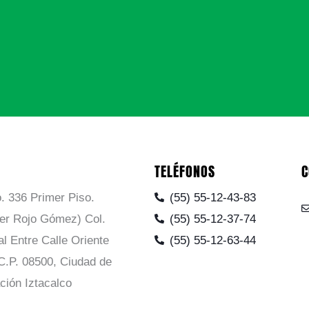
TELÉFONOS
C
. 336 Primer Piso.
(55) 55-12-43-83
ier Rojo Gómez) Col.
(55) 55-12-37-74
al Entre Calle Oriente
(55) 55-12-63-44
C.P. 08500, Ciudad de
ción Iztacalco