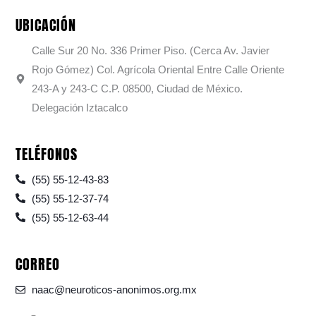
UBICACIÓN
Calle Sur 20 No. 336 Primer Piso. (Cerca Av. Javier
Rojo Gómez) Col. Agrícola Oriental Entre Calle Oriente
243-A y 243-C C.P. 08500, Ciudad de México.
Delegación Iztacalco
TELÉFONOS
(55) 55-12-43-83
(55) 55-12-37-74
(55) 55-12-63-44
CORREO
naac@neuroticos-anonimos.org.mx
F
I