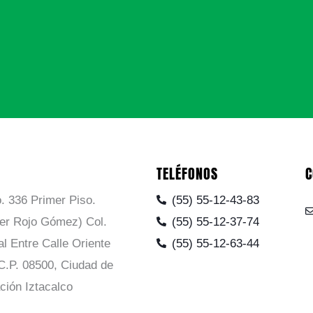
TELÉFONOS
C
. 336 Primer Piso.
(55) 55-12-43-83
ier Rojo Gómez) Col.
(55) 55-12-37-74
al Entre Calle Oriente
(55) 55-12-63-44
C.P. 08500, Ciudad de
ción Iztacalco