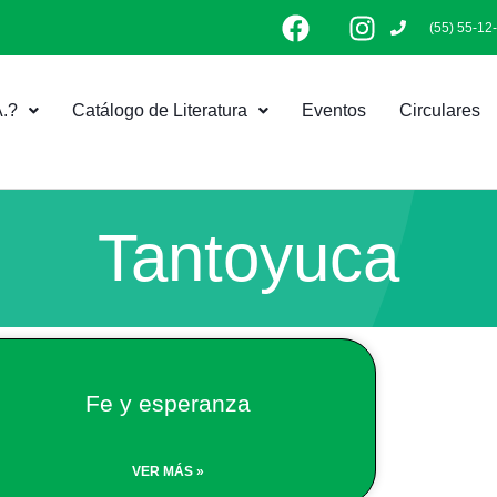
F
I
(55) 55-12
a
n
c
s
e
t
.?
Catálogo de Literatura
Eventos
Circulares
b
a
o
g
o
r
k
a
m
Tantoyuca
Fe y esperanza
VER MÁS »