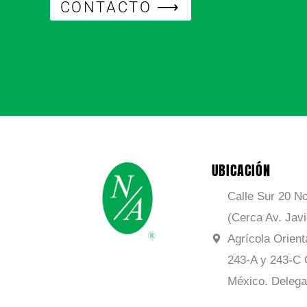
CONTACTO ⟶
UBICACIÓN
Calle Sur 20 No
(Cerca Av. Jav
Agrícola Orient
243-A y 243-C 
México. Delega