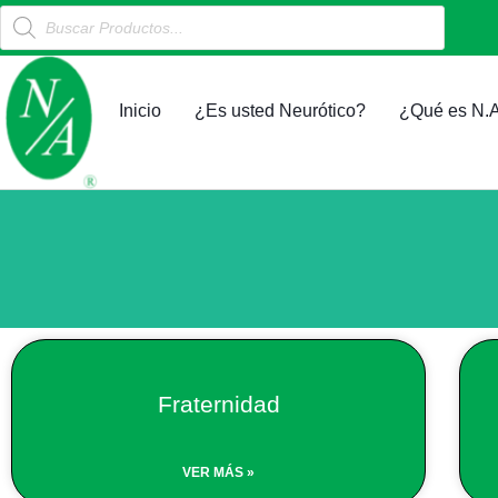
Products
Ir
search
al
contenido
Inicio
¿Es usted Neurótico?
¿Qué es N.A
Fraternidad
VER MÁS »