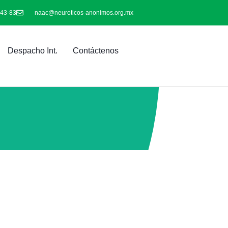
-43-83
naac@neuroticos-anonimos.org.mx
Despacho Int.
Contáctenos