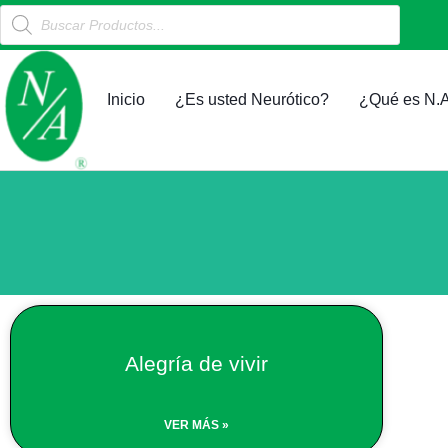
Products
Ir
search
al
contenido
Inicio
¿Es usted Neurótico?
¿Qué es N.A
Alegría de vivir
VER MÁS »