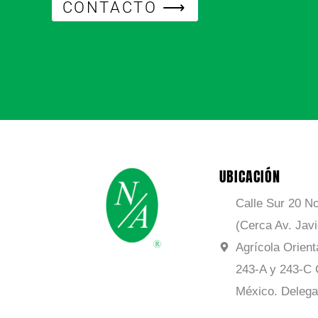
CONTACTO ⟶
UBICACIÓN
Calle Sur 20 No
(Cerca Av. Jav
Agrícola Orient
243-A y 243-C 
México. Delega