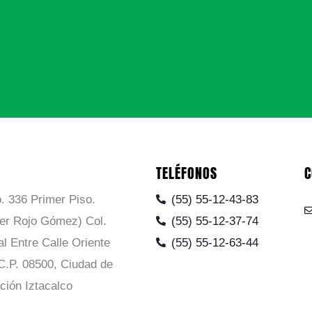
TELÉFONOS
C
. 336 Primer Piso.
(55) 55-12-43-83
ier Rojo Gómez) Col.
(55) 55-12-37-74
al Entre Calle Oriente
(55) 55-12-63-44
C.P. 08500, Ciudad de
ción Iztacalco