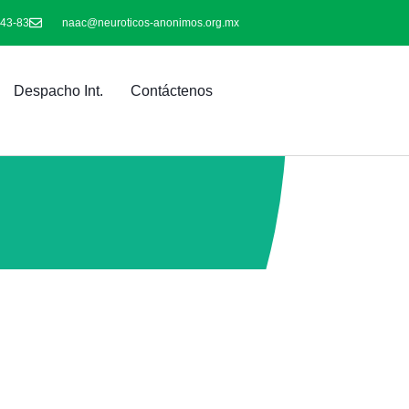
-43-83
naac@neuroticos-anonimos.org.mx
Despacho Int.
Contáctenos