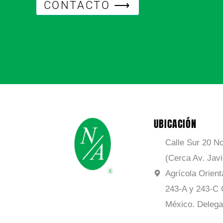
CONTACTO ⟶
UBICACIÓN
Calle Sur 20 No
(Cerca Av. Jav
Agrícola Orient
243-A y 243-C 
México. Delega