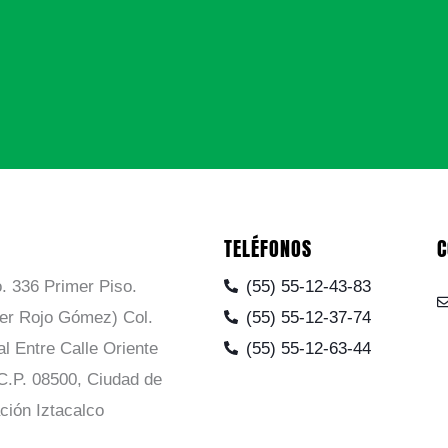
TELÉFONOS
C
. 336 Primer Piso.
(55) 55-12-43-83
ier Rojo Gómez) Col.
(55) 55-12-37-74
al Entre Calle Oriente
(55) 55-12-63-44
C.P. 08500, Ciudad de
ción Iztacalco