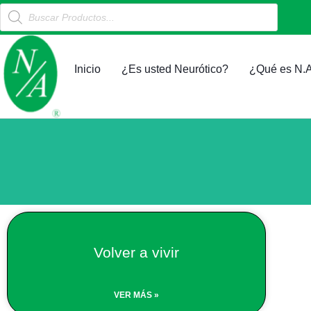
Products
Ir
search
al
contenido
Inicio
¿Es usted Neurótico?
¿Qué es N.A
Volver a vivir
VER MÁS »