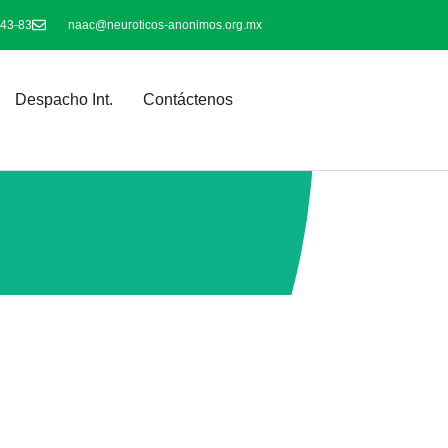
-43-83
naac@neuroticos-anonimos.org.mx
Despacho Int.
Contáctenos