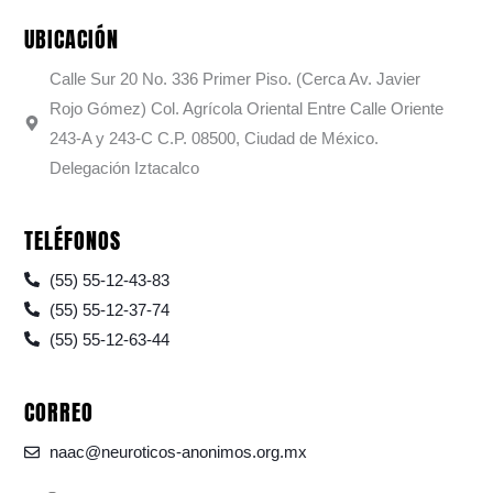
UBICACIÓN
Calle Sur 20 No. 336 Primer Piso. (Cerca Av. Javier
Rojo Gómez) Col. Agrícola Oriental Entre Calle Oriente
243-A y 243-C C.P. 08500, Ciudad de México.
Delegación Iztacalco
TELÉFONOS
(55) 55-12-43-83
(55) 55-12-37-74
(55) 55-12-63-44
CORREO
naac@neuroticos-anonimos.org.mx
F
I