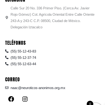
Calle Sur 20 No. 336 Primer Piso. (Cerca Av. Javier
Rojo Gómez) Col. Agrícola Oriental Entre Calle Oriente
243-A y 243-C C.P. 08500, Ciudad de México.
Delegación Iztacalco
TELÉFONOS
(55) 55-12-43-83
(55) 55-12-37-74
(55) 55-12-63-44
CORREO
naac@neuroticos-anonimos.org.mx
F
I
a
n
0