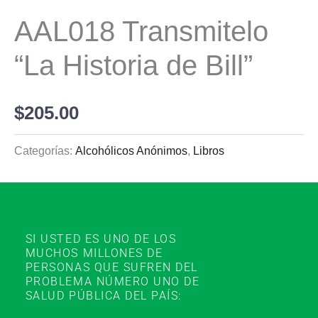
AAL018 Transmitelo
“La Historia de Bill”
$
205.00
Categorías:
Alcohólicos Anónimos
,
Libros
SI USTED ES UNO DE LOS
MUCHOS MILLONES DE
PERSONAS QUE SUFREN DEL
PROBLEMA NÚMERO UNO DE
SALUD PÚBLICA DEL PAÍS: