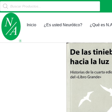
Products
Ir
search
al
contenido
Inicio
¿Es usted Neurótico?
¿Qué es N.A