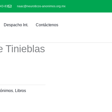
-43-83
naac@neuroticos-anonimos.org.mx
Despacho Int.
Contáctenos
 Tinieblas
nónimos
,
Libros