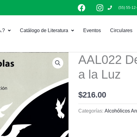
F
I
(55) 55-12
a
n
c
s
e
t
.?
Catálogo de Literatura
Eventos
Circulares
b
a
o
g
o
r
k
a
AAL022 De
m
a la Luz
$
216.00
Categorías:
Alcohólicos A