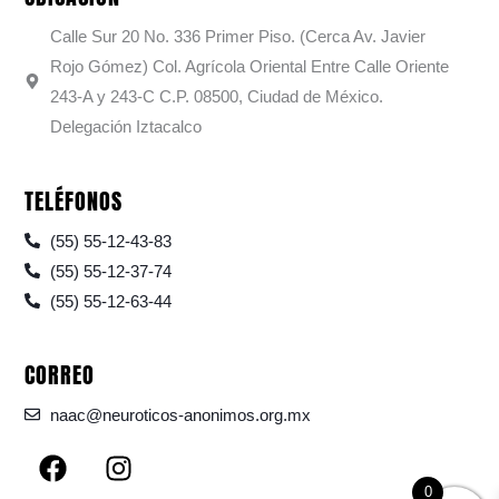
Calle Sur 20 No. 336 Primer Piso. (Cerca Av. Javier
Rojo Gómez) Col. Agrícola Oriental Entre Calle Oriente
243-A y 243-C C.P. 08500, Ciudad de México.
Delegación Iztacalco
TELÉFONOS
(55) 55-12-43-83
(55) 55-12-37-74
(55) 55-12-63-44
CORREO
naac@neuroticos-anonimos.org.mx
F
I
a
n
0