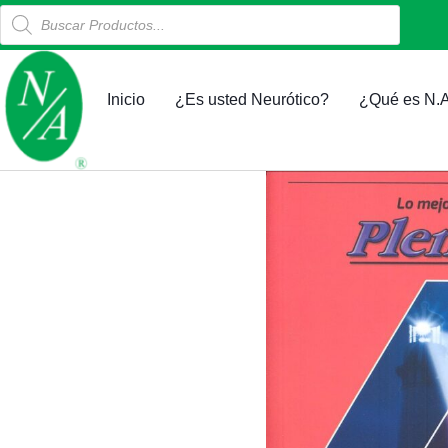
Products
Ir
search
al
contenido
Inicio
¿Es usted Neurótico?
¿Qué es N.A