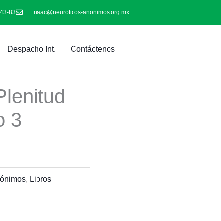
-43-83
naac@neuroticos-anonimos.org.mx
Despacho Int.
Contáctenos
lenitud
o 3
nónimos
,
Libros