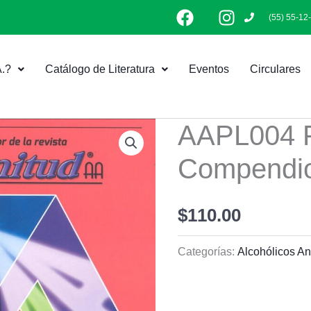
F
I
(55) 55-12
a
n
c
s
e
t
.?
Catálogo de Literatura
Eventos
Circulares
b
a
o
g
o
r
k
a
AAPL004 P
m
Compendi
$
110.00
Categorías:
Alcohólicos A